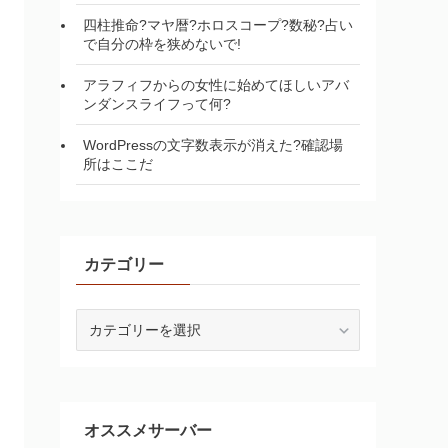
四柱推命?マヤ暦?ホロスコープ?数秘?占い
で自分の枠を狭めないで!
アラフィフからの女性に始めてほしいアバ
ンダンスライフって何?
WordPressの文字数表示が消えた?確認場
所はここだ
カテゴリー
カ
テ
ゴ
リ
ー
オススメサーバー